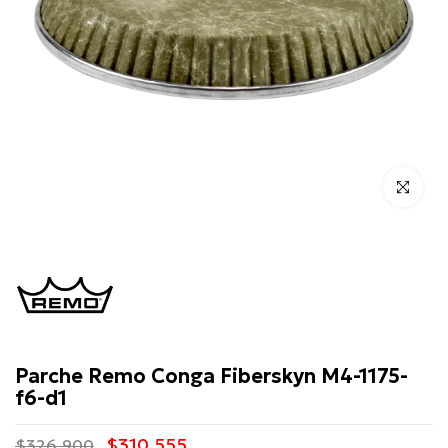
Click para 
Remo
Parche Remo Conga Fiberskyn M4-1175-
f6-d1
$310.555
$326.900