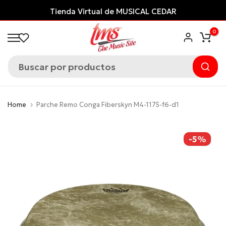
Saltar
Tienda Virtual de MUSICAL CEDAR
al
0
contenido
Home
Parche Remo Conga Fiberskyn M4-1175-f6-d1
-5%