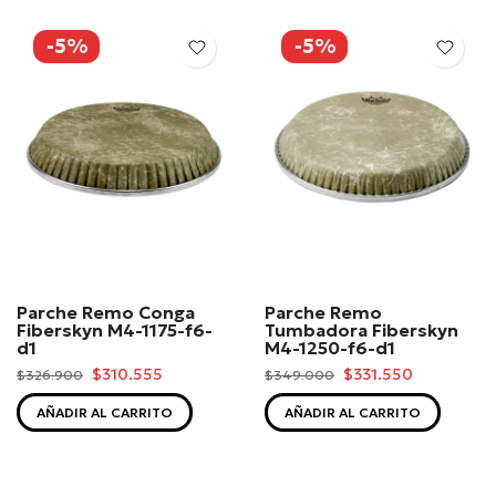
-5%
-5%
Parche Remo Conga
Parche Remo
Fiberskyn M4-1175-f6-
Tumbadora Fiberskyn
d1
M4-1250-f6-d1
$310.555
$331.550
$326.900
$349.000
AÑADIR AL CARRITO
AÑADIR AL CARRITO