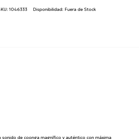
SKU:
1046333
Disponibilidad:
Fuera de Stock
un sonido de coonga magnífico y auténtico con máxima