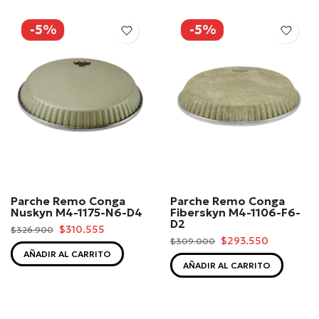
-5%
-5%
Parche Remo Conga
Parche Remo Conga
Nuskyn M4-1175-N6-D4
Fiberskyn M4-1106-F6-
D2
$310.555
$326.900
$293.550
$309.000
AÑADIR AL CARRITO
AÑADIR AL CARRITO