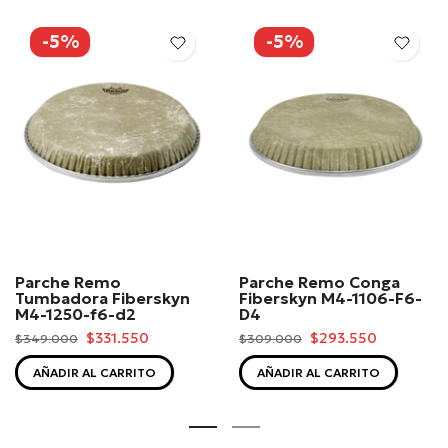
-5%
-5%
Parche Remo
Parche Remo Conga
Tumbadora Fiberskyn
Fiberskyn M4-1106-F6-
M4-1250-f6-d2
D4
$331.550
$293.550
$349.000
$309.000
AÑADIR AL CARRITO
AÑADIR AL CARRITO