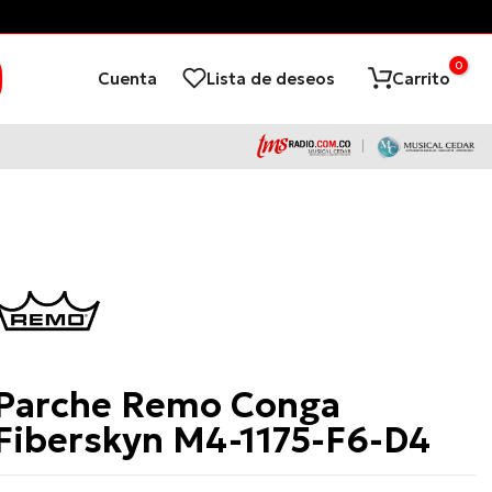
des principales *Aplican Condiciones*
0
Cuenta
Lista de deseos
Carrito
Remo
Parche Remo Conga
Fiberskyn M4-1175-F6-D4