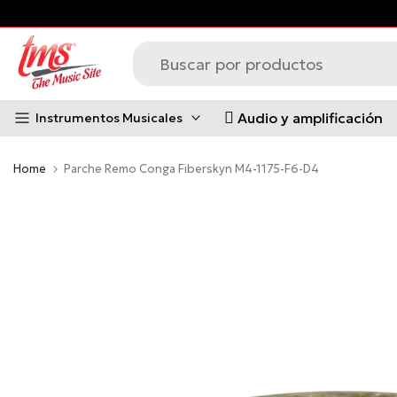
DI
y paga después!
Saltar
al
contenido
Audio y amplificación
Instrumentos Musicales
Home
Parche Remo Conga Fiberskyn M4-1175-F6-D4