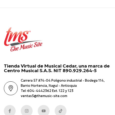
Tienda Virtual de Musical Cedar, una marca de
Centro Musical S.A.S. NIT 890.929.264-5
Carrera 57 #74-04 Poligono industrial - Bodega 114,
Barrio Hortencia, Itaguí - Antioquia
Tel: 604-4442362 Ext. 122 y 123
ventas5@themusic-site.com