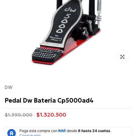
Click para 
DW
Pedal Dw Bateria Cp5000ad4
$1.320.500
$1.390.000