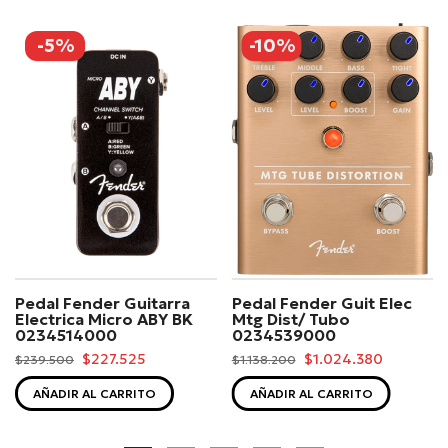
-5%
-10%
Pedal Fender Guitarra
Pedal Fender Guit Elec
Electrica Micro ABY BK
Mtg Dist/ Tubo
0234514000
0234539000
$227.525
$1.024.380
$239.500
$1.138.200
AÑADIR AL CARRITO
AÑADIR AL CARRITO