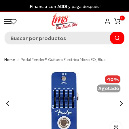
Saltar
¡Financia con ADDI
y paga después!
al
0
contenido
Home
Pedal Fender® Guitarra Electrica Micro EQ, Blue
-10%
Agotado
Click para 