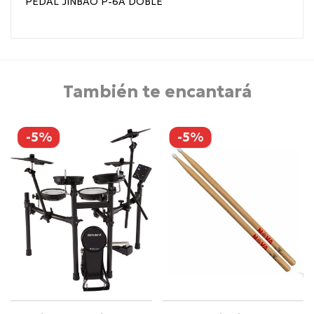
PEDAL JINBAO P-6A DOBLE
También te encantará
-5%
-5%