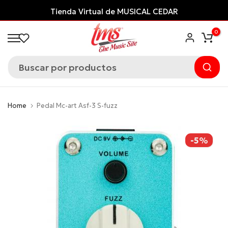
Saltar
USICAL CEDAR
¡Financia con ADDI
y paga
al
0
contenido
Home
Pedal Mc-art Asf-3 S-fuzz
-5%