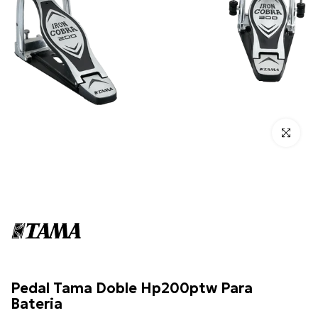
Click para 
Tama
Pedal Tama Doble Hp200ptw Para
Bateria