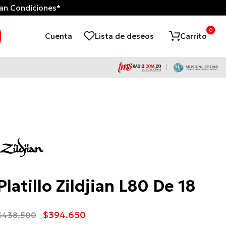
can Condiciones*
Tienda Virtual d
0
Cuenta
Lista de deseos
Carrito
Zildjian
Platillo Zildjian L80 De 18
$394.650
$438.500