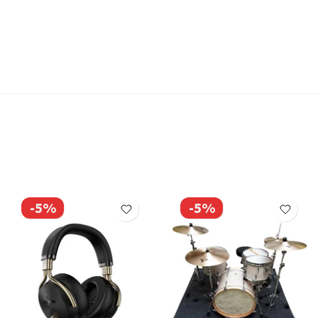
-5%
-5%