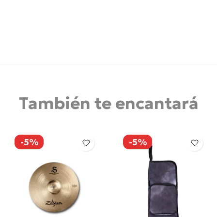
También te encantará
-5%
-5%