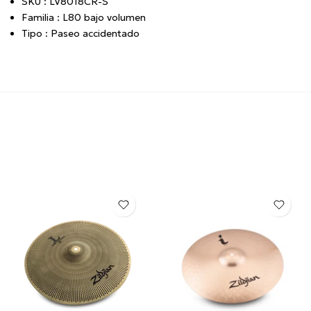
SKU
:
LV8018CR-S
Familia
:
L80 bajo volumen
Tipo
:
Paseo accidentado