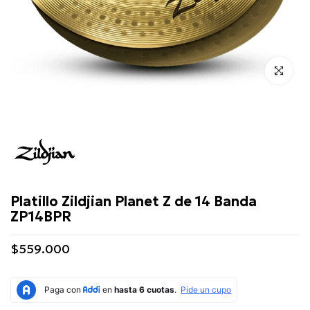
Click para 
Zildjian
Platillo Zildjian Planet Z de 14 Banda
ZP14BPR
$559.000