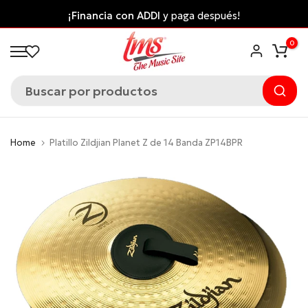
Saltar
¡Financia con ADDI
y paga después!
al
0
contenido
Home
Platillo Zildjian Planet Z de 14 Banda ZP14BPR