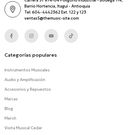
Carrera 57 #74-04 Poligono industrial - Bodega 114,
Barrio Hortencia, Itaguí - Antioquia
Tel: 604-4442362 Ext. 122 y 123
ventas5@themusic-site.com
Categorías populares
Instrumentos Musicales
Audio y Amplificación
Accesorios y Repuestos
Marcas
Blog
Merch
Visita Musical Cedar