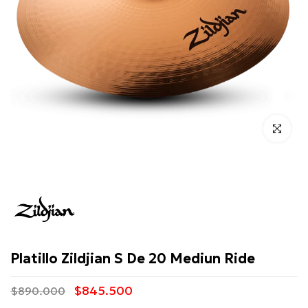
Click para 
Zildjian
Platillo Zildjian S De 20 Mediun Ride
$845.500
$890.000