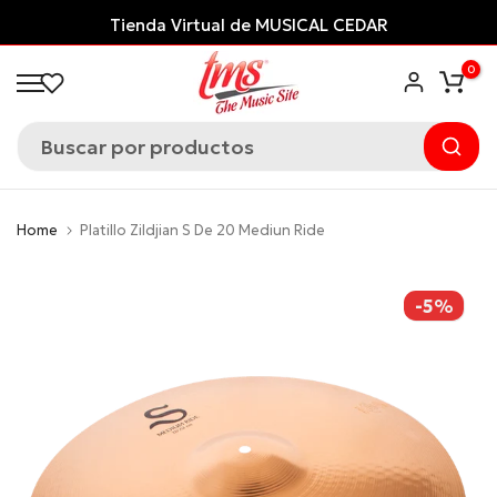
Saltar
USICAL CEDAR
¡Financia con ADDI
y paga
al
0
contenido
Home
Platillo Zildjian S De 20 Mediun Ride
-5%