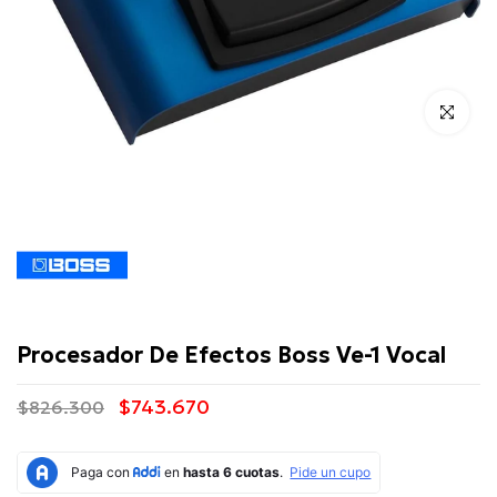
Click para 
Boss
Procesador De Efectos Boss Ve-1 Vocal
$743.670
$826.300