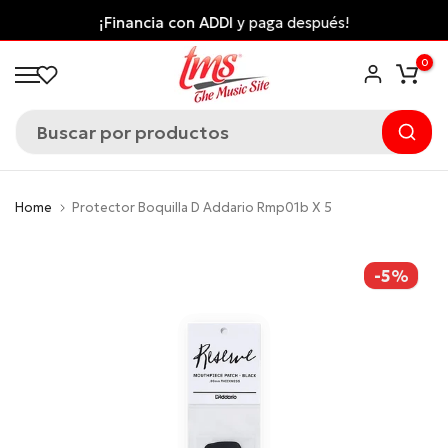
Saltar
¡Financia con ADDI
y paga después!
al
0
contenido
Home
Protector Boquilla D Addario Rmp01b X 5
-5%