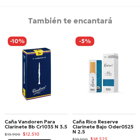
También te encantará
-10%
-5%
Caña Vandoren Para
Caña Rico Reserve
Clarinete Bb Cr1035 N 3.5
Clarinete Bajo Oder0525
N 2.5
$12.510
$13.900
$18.525
$19.500