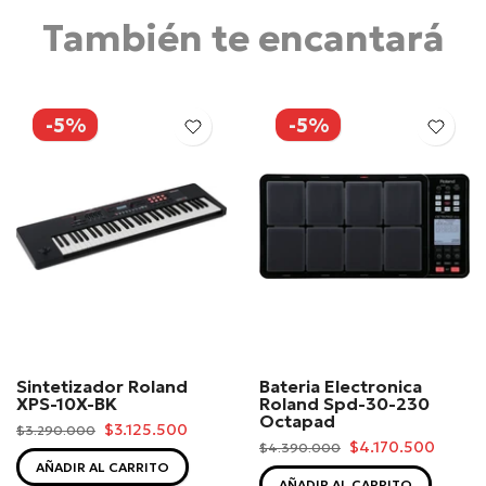
También te encantará
-5%
-5%
Sintetizador Roland
Bateria Electronica
XPS-10X-BK
Roland Spd-30-230
Octapad
$3.125.500
$3.290.000
$4.170.500
$4.390.000
AÑADIR AL CARRITO
AÑADIR AL CARRITO