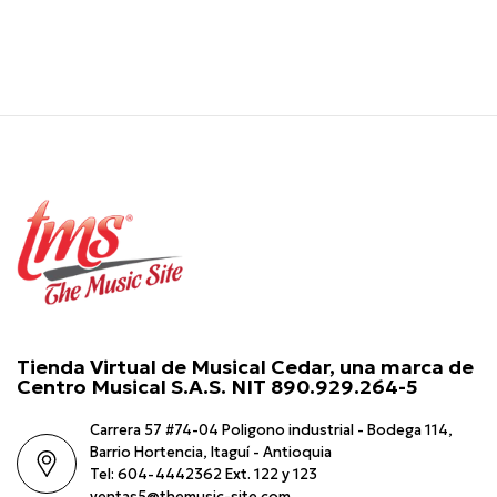
Tienda Virtual de Musical Cedar, una marca de
Centro Musical S.A.S. NIT 890.929.264-5
Carrera 57 #74-04 Poligono industrial - Bodega 114,
Barrio Hortencia, Itaguí - Antioquia
Tel: 604-4442362 Ext. 122 y 123
ventas5@themusic-site.com