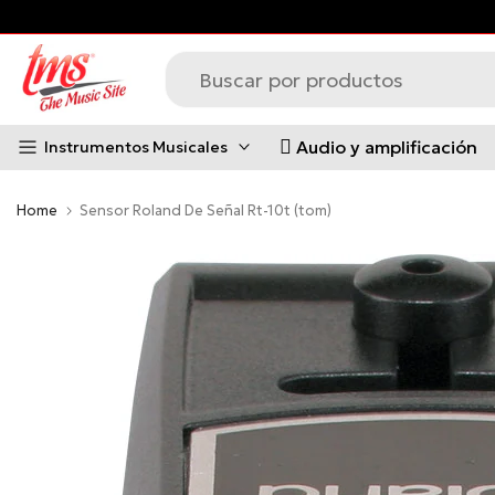
s principales *Aplican Condiciones*
Saltar
al
contenido
Audio y amplificación
Instrumentos Musicales
Home
Sensor Roland De Señal Rt-10t (tom)