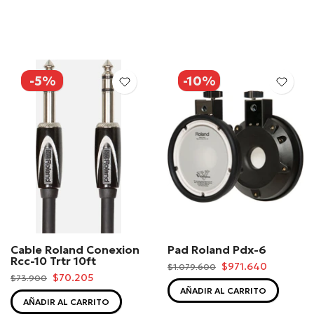
-5%
-10%
Cable Roland Conexion
Pad Roland Pdx-6
Rcc-10 Trtr 10ft
$971.640
$1.079.600
$70.205
$73.900
AÑADIR AL CARRITO
AÑADIR AL CARRITO