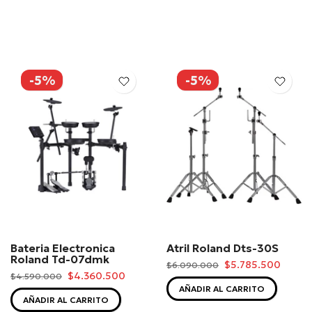
-5%
-5%
Bateria Electronica
Atril Roland Dts-30S
Roland Td-07dmk
$5.785.500
$6.090.000
$4.360.500
$4.590.000
AÑADIR AL CARRITO
AÑADIR AL CARRITO