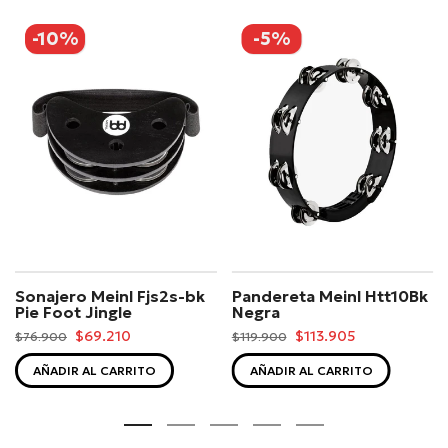
-10%
-5%
Sonajero Meinl Fjs2s-bk
Pandereta Meinl Htt10Bk
Pie Foot Jingle
Negra
$69.210
$113.905
$76.900
$119.900
AÑADIR AL CARRITO
AÑADIR AL CARRITO