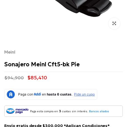
Click para 
Meinl
Sonajero Meinl Cft5-bk Pie
$85,410
$94,900
3
Paga esta compra en
cuotas sin interés.
Bancos aliados
Envío gratis desde $300.000 *Aplican Condiciones*