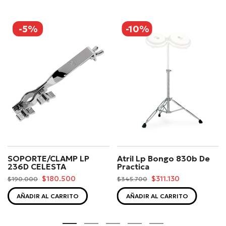
-5%
-10%
SOPORTE/CLAMP LP
Atril Lp Bongo 830b De
236D CELESTA
Practica
$180.500
$311.130
$190.000
$345.700
AÑADIR AL CARRITO
AÑADIR AL CARRITO