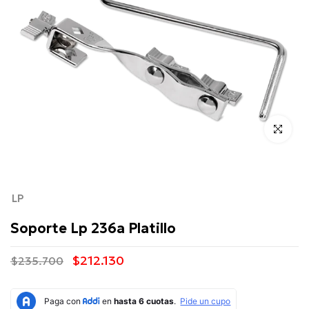
Click para 
LP
Soporte Lp 236a Platillo
$212.130
$235.700