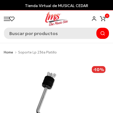
Saltar
Tienda Virtual de MUSICAL CEDAR
al
0
contenido
Home
Soporte Lp 236a Platillo
-10%