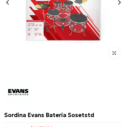
Click para 
Evans
Sordina Evans Bateria Sosetstd