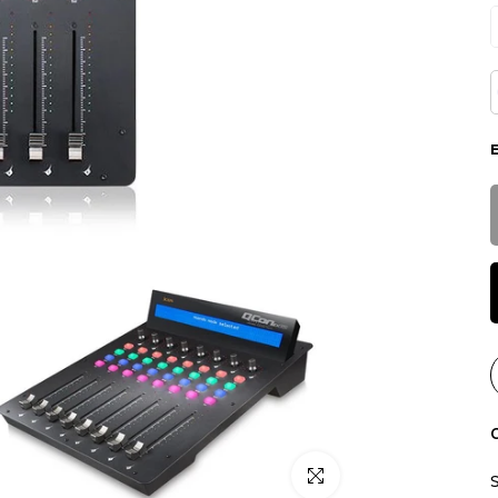
C
Click para alargar