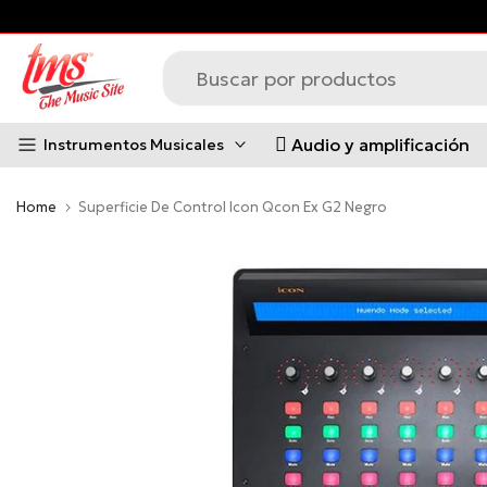
¡Financia con ADDI
y paga después!
Saltar
al
contenido
Audio y amplificación
Instrumentos Musicales
Home
Superficie De Control Icon Qcon Ex G2 Negro