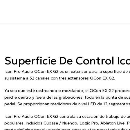
Superficie De Control I
Icon Pro Audio QCon EX G2 es un extensor para la superficie de 
su sistema a 32 canales con tres extensores QCon EX G2.
Ya sea que esté rastreando o mezclando, el QCon EX G2 proporcion
pinche dentro y fuera de las grabaciones, todo en la punta de s
pedal.
Se proporcionan medidores de nivel LED de 12 segmentos p
Icon Pro Audio QCon EX G2 controla su estación de trabajo de aud
populares, incluidos Cubase / Nuendo, Logic Pro, Ableton Live, P
modo definido por el usuario para crear ajustes preestablecidos