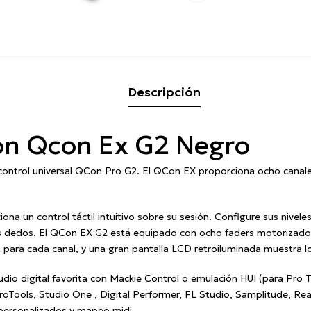
Descripción
con Qcon Ex G2 Negro
control universal QCon Pro G2.
El QCon EX proporciona ocho canales
a un control táctil intuitivo sobre su sesión.
Configure sus niveles
us dedos.
El QCon EX G2 está equipado con ocho faders motorizados
ara cada canal, y una gran pantalla LCD retroiluminada muestra lo
io digital favorita con Mackie Control o emulación HUI (para Pro T
roTools, Studio One , Digital Performer, FL Studio, Samplitude, Rea
 personalizados y mapeo midi.