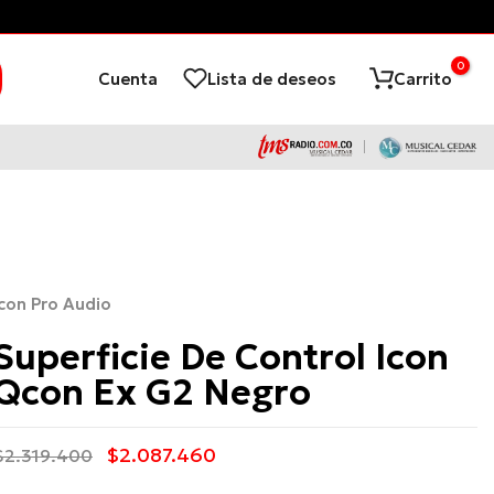
Envío gratis desde $300.000 a ciudades principales *Aplic
0
Cuenta
Lista de deseos
Carrito
Icon Pro Audio
Superficie De Control Icon
Qcon Ex G2 Negro
$2.087.460
$2.319.400