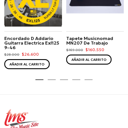
Encordado D Addario
Tapete Musicnomad
Guitarra Electrica Exl125
MN207 De Trabajo
9-46
$160.550
$169.000
$26.600
$28.000
AÑADIR AL CARRITO
AÑADIR AL CARRITO