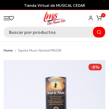
Saltar
Tienda Virtual de MUSICAL CEDAR
al
0
contenido
Home
Tapete Music Nomad MN208
-5%