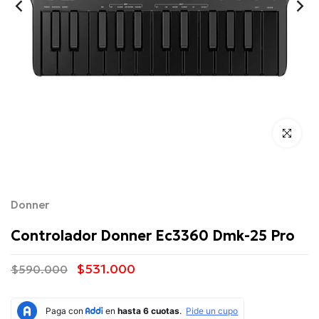
Click para 
Donner
Controlador Donner Ec3360 Dmk-25 Pro
$531.000
$590.000