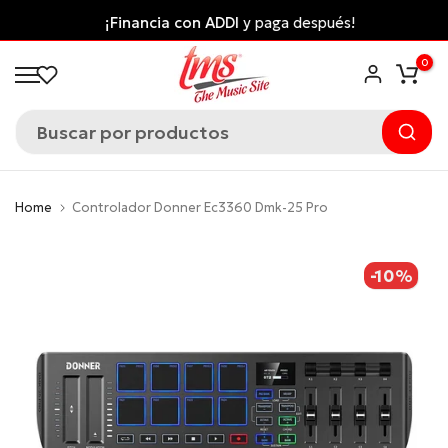
Saltar
¡Financia con ADDI
y paga después!
al
0
contenido
Home
Controlador Donner Ec3360 Dmk-25 Pro
-10%