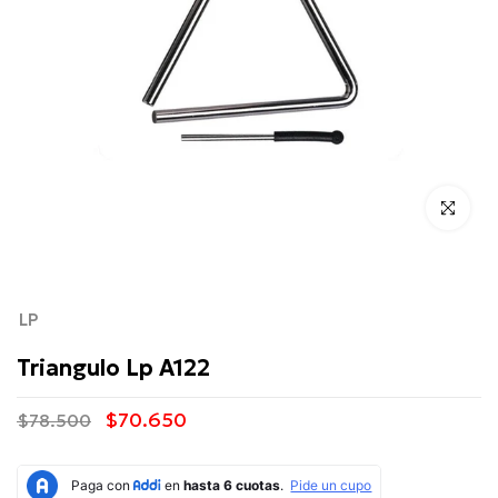
Click para 
LP
Triangulo Lp A122
$70.650
$78.500