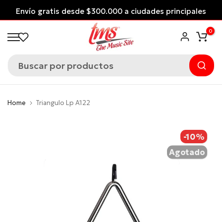
Saltar
Envío gratis desde $300.000 a ciudades principales
al
*Aplican Condiciones*
0
contenido
Home
Triangulo Lp A122
-10%
Agotado