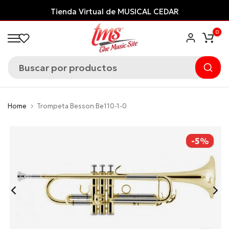
Saltar
Tienda Virtual de MUSICAL CEDAR
al
0
contenido
Home
Trompeta Besson Be110-1-0
-5%