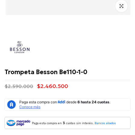
Click para 
Besson
Trompeta Besson Be110-1-0
$2.460.500
$2.590.000
3
Paga esta compra en
cuotas sin interés.
Bancos aliados