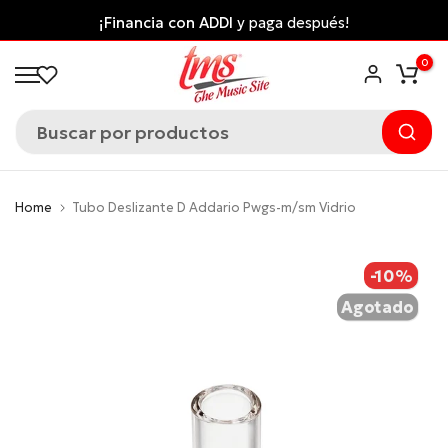
Saltar
¡Financia con ADDI
y paga después!
al
0
contenido
Home
Tubo Deslizante D Addario Pwgs-m/sm Vidrio
-10%
Agotado