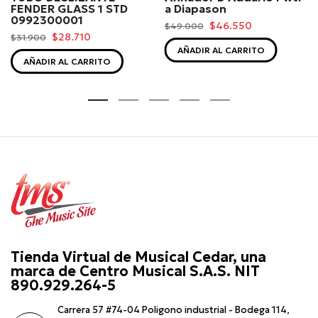
FENDER GLASS 1 STD
a Diapason
0992300001
$46.550
$49.000
$28.710
$31.900
AÑADIR AL CARRITO
AÑADIR AL CARRITO
Tienda Virtual de Musical Cedar, una
marca de Centro Musical S.A.S. NIT
890.929.264-5
Carrera 57 #74-04 Poligono industrial - Bodega 114,