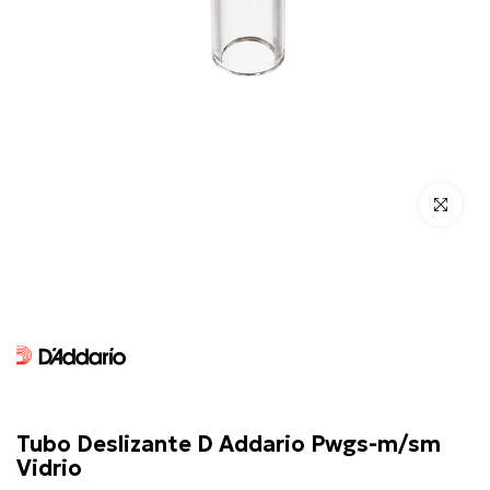
Click para 
D'Addario
Tubo Deslizante D Addario Pwgs-m/sm
Vidrio