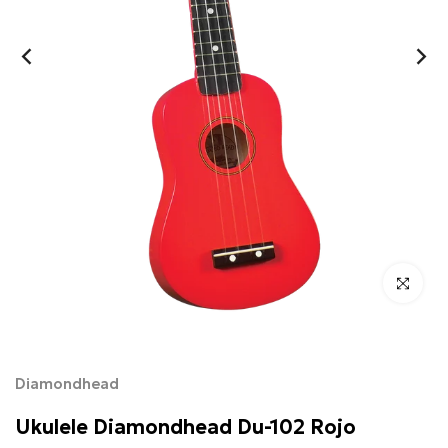
Click para 
Diamondhead
Ukulele Diamondhead Du-102 Rojo