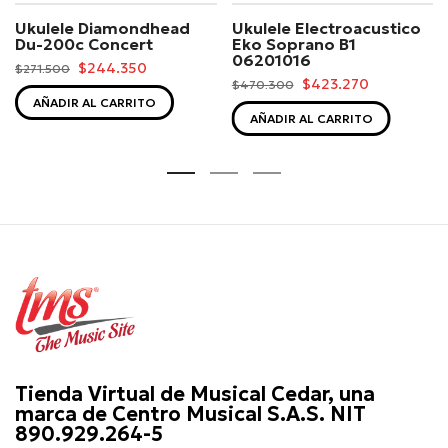
Ukulele Diamondhead
Ukulele Electroacustico
Du-200c Concert
Eko Soprano B1
06201016
$244.350
$271.500
$423.270
$470.300
AÑADIR AL CARRITO
AÑADIR AL CARRITO
Tienda Virtual de Musical Cedar, una
marca de Centro Musical S.A.S. NIT
890.929.264-5