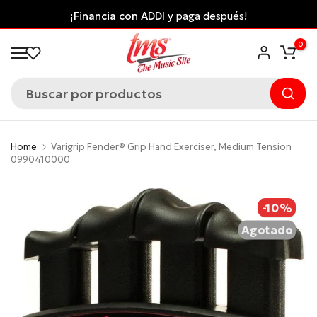
Saltar
spués!
Envío gratis desde $300.000 a ciudades p
al
*Aplican Condiciones*
0
contenido
Home
Varigrip Fender® Grip Hand Exerciser, Medium Tension
0990410000
-10%
Agotado