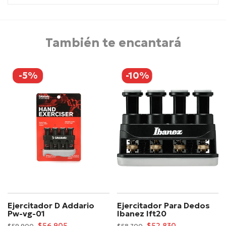
También te encantará
-5%
-10%
Ejercitador D Addario
Ejercitador Para Dedos
Pw-vg-01
Ibanez Ift20
$56.905
$52.830
$59.900
$58.700