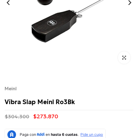
Click para 
Meinl
Vibra Slap Meinl Ro3Bk
$273.870
$304.300