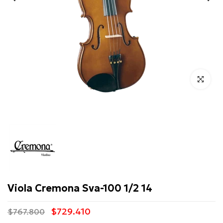
Click para 
Cremona
Viola Cremona Sva-100 1/2 14
$729.410
$767.800