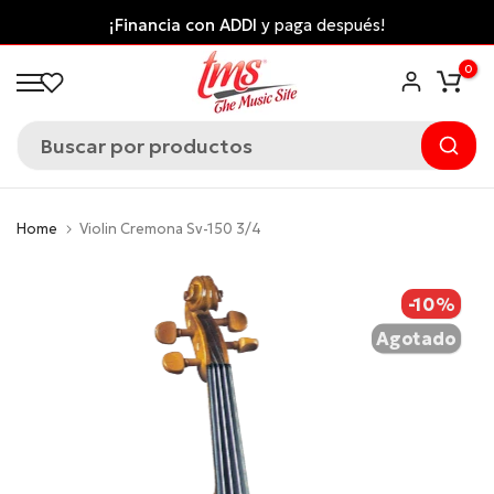
Saltar
¡Financia con ADDI
y paga después!
al
0
contenido
Home
Violin Cremona Sv-150 3/4
-10%
Agotado