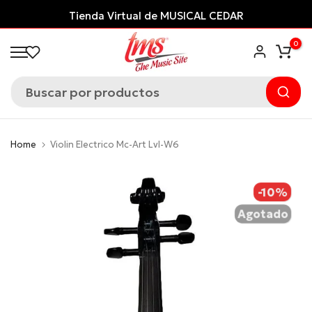
Saltar
Tienda Virtual de MUSICAL CEDAR
al
0
contenido
Home
Violin Electrico Mc-Art Lvl-W6
-10%
Agotado