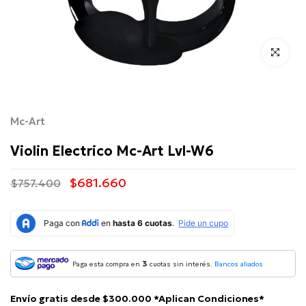
Click para 
Mc-Art
Violin Electrico Mc-Art Lvl-W6
$681.660
$757.400
3
Paga esta compra en
cuotas sin interés.
Bancos aliados
Envío gratis desde $300.000 *Aplican Condiciones*