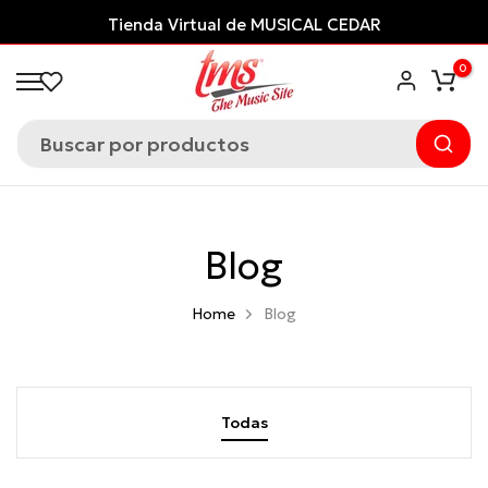
Saltar
Tienda Virtual de MUSICAL CEDAR
al
0
contenido
Blog
Home
Blog
Todas