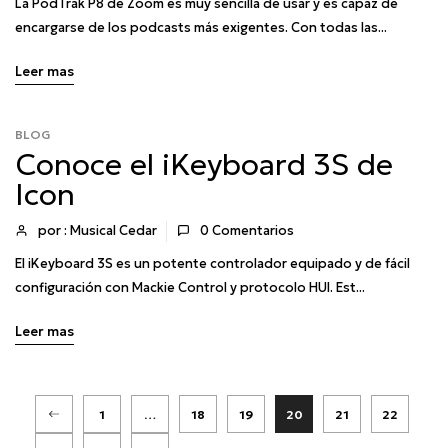
La PodTrak P8 de Zoom es muy sencilla de usar y es capaz de
encargarse de los podcasts más exigentes. Con todas las...
Leer mas
BLOG
Conoce el iKeyboard 3S de
Icon
por : Musical Cedar
0
Comentarios
El iKeyboard 3S es un potente controlador equipado y de fácil
configuración con Mackie Control y protocolo HUI. Est...
Leer mas
1
…
18
19
20
21
22