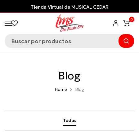
Saltar
Tienda Virtual de MUSICAL CEDAR
al
0
contenido
Blog
Home
Blog
Todas