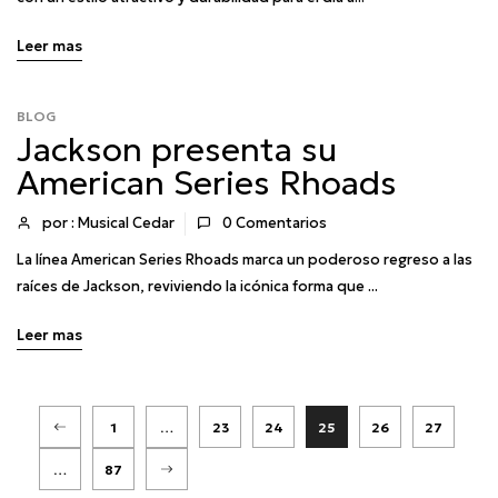
Leer mas
BLOG
Jackson presenta su
American Series Rhoads
por : Musical Cedar
0
Comentarios
La línea American Series Rhoads marca un poderoso regreso a las
raíces de Jackson, reviviendo la icónica forma que ...
Leer mas
1
…
23
24
25
26
27
…
87